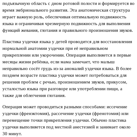
подъязычную область с дном ротовой полости и формируется во
время эмбрионального развития. Эта анатомическая структура
играет важную роль, обеспечивая оптимальную подвижность
языка и ограничивая чрезмерную подвижность для выполнения
функций жевания, глотания и правильного произношения звуков.
Пластика уздечки языка у детей проводится для восстановления
нормальной анатомии уздечки при её неправильном
прикреплении или укорочении. Операция выполняется в первые
месяцы жизни ребёнка, если мама замечает, что малыш
неправильно сосёт грудь из-за аномалий уздечки языка. В более
позднем возрасте пластика уздечки может потребоваться для
решения проблем с речью, произношением звуков, прикусом,
усталостью языка при разговоре или употреблении пищи, а
также для облегчения глотания.
Операция может проводиться разными способами: иссечение
уздечки (френэктомия), рассечение уздечки (френотомия) или
перемещение точки прикрепления уздечки. Обычно пластика
уздечки выполняется под местной анестезией и занимает около
30 минут.