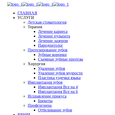
ГЛАВНАЯ
УСЛУГИ
Детская стоматология
Терапия
Лечение кариеса
Лечение пульпита
Лечение лазером
Пародонтолог
Протезирование зубов
Зубные коронки
Съемные зубные протезы
Хирургия
Удаление зубов
Удаление зубов мудрости
Пластика уздечки языка
Имплантация зубов
Имплантация Все на 4
Имплантация Все на 6
Исправление прикуса
Брекеты
Профгигиена
Отбеливание зубов
ВРАЧИ