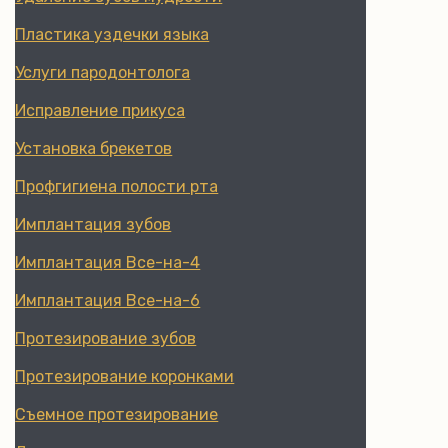
Пластика уздечки языка
Услуги пародонтолога
Исправление прикуса
Установка брекетов
Профгигиена полости рта
Имплантация зубов
Имплантация Все-на-4
Имплантация Все-на-6
Протезирование зубов
Протезирование коронками
Съемное протезирование