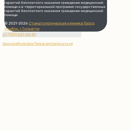
гарантий бесплатного оказания гражданам медицинской
помощи и в территориальной программе государственных
гарантий бесплатного оказания гражданам медицинской
помощи.
© 2021-2026
Стоматологическая клиника Город
Улыбок, г.Тольятти
+7 (931) 521-04-81
Звонок
WhatsApp
Telegram
Записаться