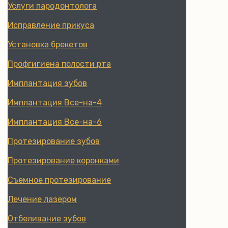
Услуги пародонтолога
Исправление прикуса
Установка брекетов
Профгигиена полости рта
Имплантация зубов
Имплантация Все-на-4
Имплантация Все-на-6
Протезирование зубов
Протезирование коронками
Съемное протезирование
Лечение лазером
Отбеливание зубов