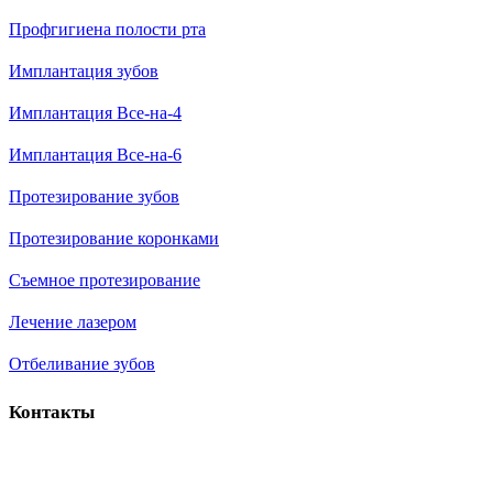
Профгигиена полости рта
Имплантация зубов
Имплантация Все-на-4
Имплантация Все-на-6
Протезирование зубов
Протезирование коронками
Съемное протезирование
Лечение лазером
Отбеливание зубов
Контакты
г. Тольятти, улица Маршала Жукова, д. 6, офис 7.
00
00
Пн-Пт с 08
до 20