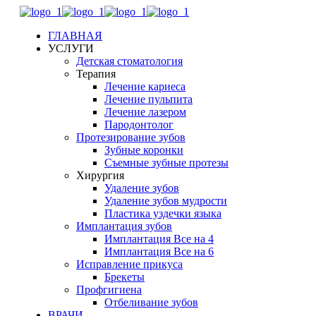
ГЛАВНАЯ
УСЛУГИ
Детская стоматология
Терапия
Лечение кариеса
Лечение пульпита
Лечение лазером
Пародонтолог
Протезирование зубов
Зубные коронки
Съемные зубные протезы
Хирургия
Удаление зубов
Удаление зубов мудрости
Пластика уздечки языка
Имплантация зубов
Имплантация Все на 4
Имплантация Все на 6
Исправление прикуса
Брекеты
Профгигиена
Отбеливание зубов
ВРАЧИ